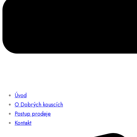
Úvod
O Dobrých kouscích
Postup prodeje
Kontakt